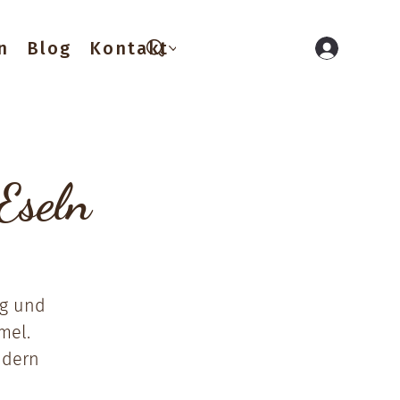
n
Blog
Kontakt
Eseln
ng und
mel.
ndern